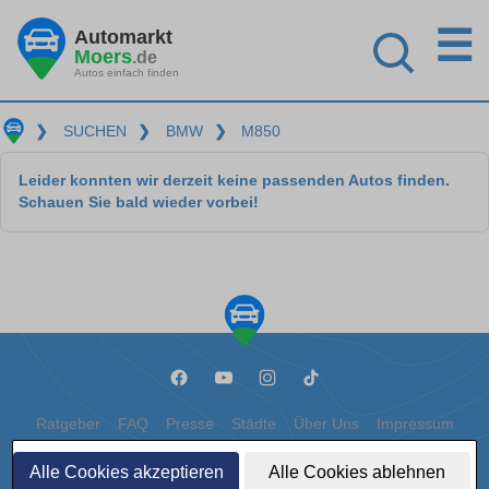
☰
Automarkt
Moers
.de
Autos einfach finden
❯
SUCHEN
❯
BMW
❯
M850
Leider konnten wir derzeit keine passenden Autos finden.
Schauen Sie bald wieder vorbei!
Ratgeber
FAQ
Presse
Städte
Über Uns
Impressum
Datenschutz
Cookies
Alle Cookies akzeptieren
Alle Cookies ablehnen