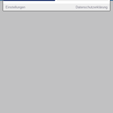
Copyright © 2000 - 2026 | 1A Infosysteme GmbH | Content by: 1a-sites-autos
Einstellungen
Datenschutzerklärung
08.08.2026