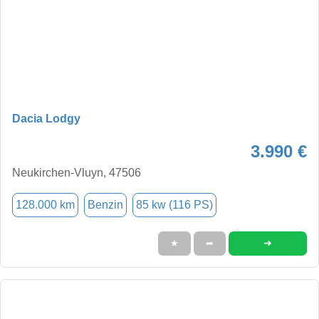
Dacia Lodgy
3.990 €
Neukirchen-Vluyn, 47506
128.000 km
Benzin
85 kw (116 PS)
➜
★
➦