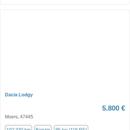
Dacia Lodgy
5.800 €
Moers, 47445
102.330 km
Benzin
85 kw (116 PS)