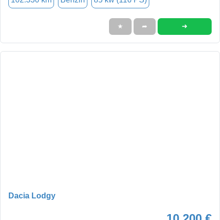
➜
★
➦
Dacia Lodgy
10.200 €