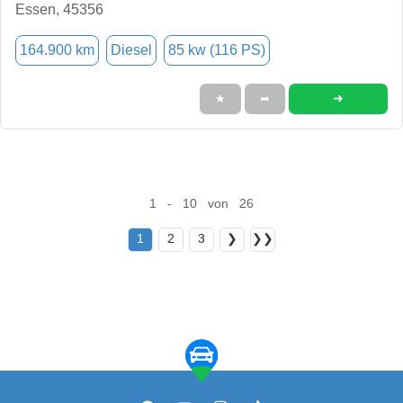
Essen, 45356
164.900 km
Diesel
85 kw (116 PS)
➜
★
➦
1 - 10 von 26
1
2
3
❯
❯❯