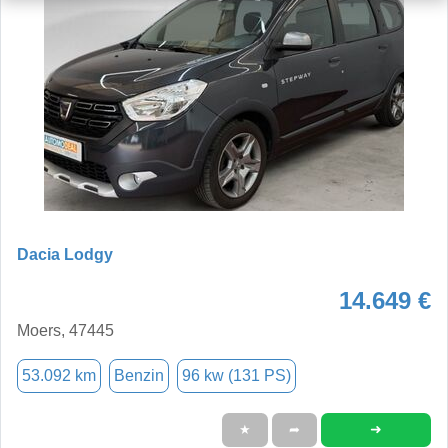
Dacia Lodgy
14.649 €
Moers, 47445
53.092 km
Benzin
96 kw (131 PS)
➜
★
➦