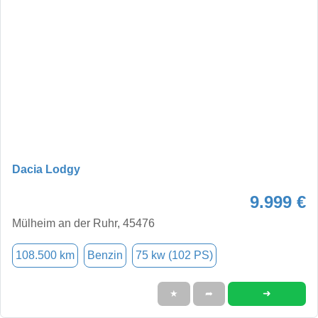
Dacia Lodgy
9.999 €
Mülheim an der Ruhr, 45476
108.500 km
Benzin
75 kw (102 PS)
➜
★
➦