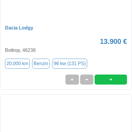
Dacia Lodgy
13.900 €
Bottrop, 46238
20.000 km
Benzin
96 kw (131 PS)
➜
★
➦