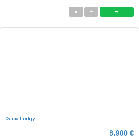
➜
★
➦
Dacia Lodgy
8.900 €