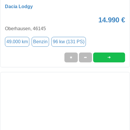
Dacia Lodgy
14.990 €
Oberhausen, 46145
49.000 km
Benzin
96 kw (131 PS)
➜
★
➦