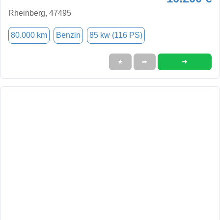
Rheinberg, 47495
80.000 km
Benzin
85 kw (116 PS)
➜
★
➦