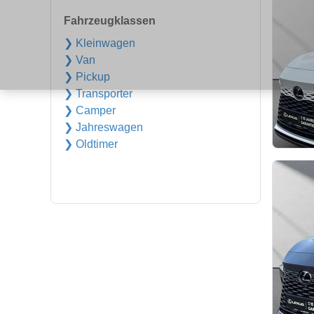
Fahrzeugklassen
❯ Kleinwagen
❯ Van
❯ Pickup
❯ Transporter
❯ Camper
❯ Jahreswagen
❯ Oldtimer