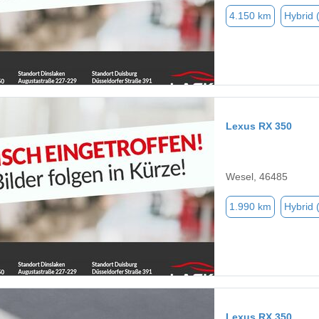
4.150 km
Hybrid 
Lexus RX 350
Wesel, 46485
1.990 km
Hybrid 
Lexus RX 350