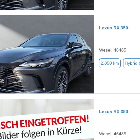
Lexus RX 350
Wesel, 46485
2.850 km
Hybrid 
Lexus RX 350
Wesel, 46485