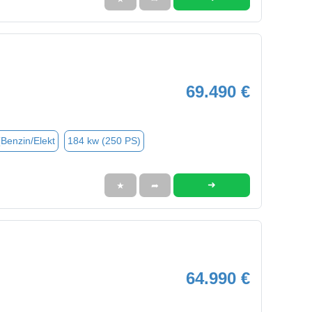
69.490 €
(Benzin/Elekt
184 kw (250 PS)
➜
★
➦
64.990 €