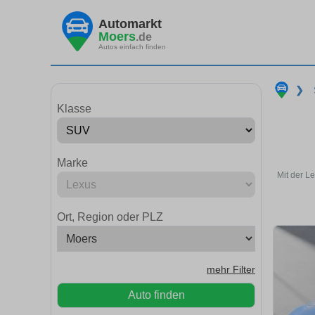
Automarkt
Moers
.de
Autos einfach finden
❯
Klasse
Marke
Mit der L
Ort, Region oder PLZ
mehr Filter
Auto finden