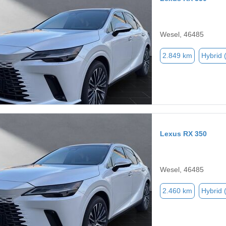
Wesel, 46485
2.849 km
Hybrid 
Lexus RX 350
Wesel, 46485
2.460 km
Hybrid 