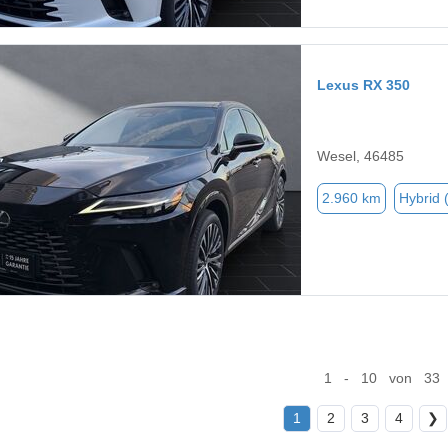
Lexus RX 350
Wesel, 46485
2.960 km
Hybrid 
1 - 10 von 33
1
2
3
4
❯