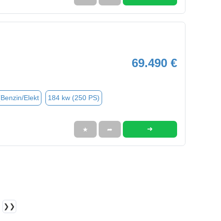
69.490 €
(Benzin/Elekt
184 kw (250 PS)
➜
★
➦
❯❯