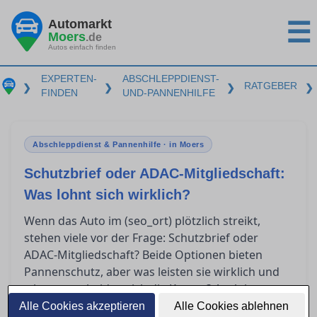
Automarkt
☰
Moers
.de
Autos einfach finden
EXPERTEN-
ABSCHLEPPDIENST-
RATGEBER
❯
❯
❯
❯
FINDEN
UND-PANNENHILFE
Abschleppdienst & Pannenhilfe · in Moers
Schutzbrief oder ADAC-Mitgliedschaft:
Was lohnt sich wirklich?
Wenn das Auto im (seo_ort) plötzlich streikt,
stehen viele vor der Frage: Schutzbrief oder
ADAC-Mitgliedschaft? Beide Optionen bieten
Pannenschutz, aber was leisten sie wirklich und
wie unterscheiden sich die Kosten? Auch im
Ausland gelten spezielle Regelungen. Dieser
Alle Cookies akzeptieren
Alle Cookies ablehnen