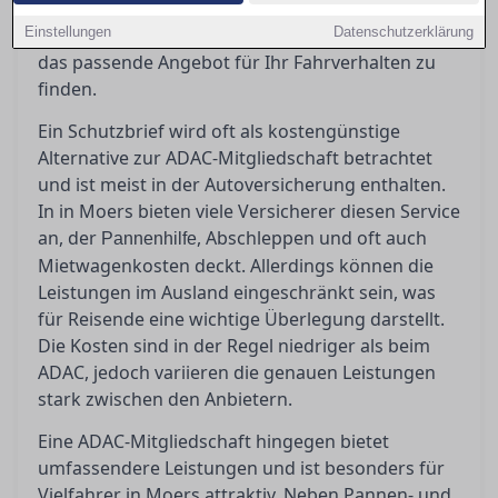
Artikel beleuchtet die Vor- und Nachteile der
Einstellungen
unterschiedlichen Modelle und hilft Ihnen dabei,
Datenschutzerklärung
das passende Angebot für Ihr Fahrverhalten zu
finden.
Ein Schutzbrief wird oft als kostengünstige
Alternative zur ADAC-Mitgliedschaft betrachtet
und ist meist in der Autoversicherung enthalten.
In in Moers bieten viele Versicherer diesen Service
an, der
, Abschleppen und oft auch
Pannenhilfe
Mietwagenkosten deckt. Allerdings können die
Leistungen im Ausland eingeschränkt sein, was
für Reisende eine wichtige Überlegung darstellt.
Die Kosten sind in der Regel niedriger als beim
ADAC, jedoch variieren die genauen Leistungen
stark zwischen den Anbietern.
Eine ADAC-Mitgliedschaft hingegen bietet
umfassendere Leistungen und ist besonders für
Vielfahrer in Moers attraktiv. Neben Pannen- und