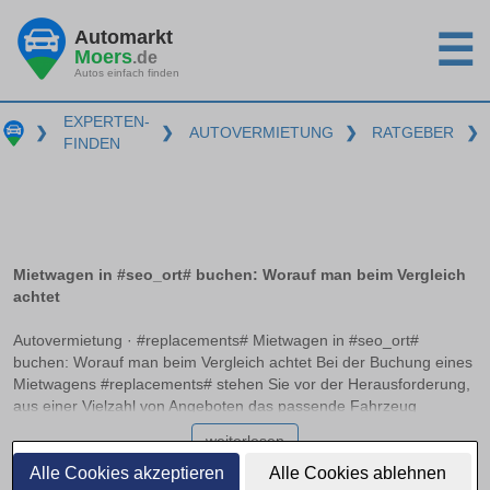
Automarkt
☰
Moers
.de
Autos einfach finden
EXPERTEN-
❯
❯
AUTOVERMIETUNG
❯
RATGEBER
❯
FINDEN
Mietwagen in #seo_ort# buchen: Worauf man beim Vergleich
achtet
Autovermietung · #replacements# Mietwagen in #seo_ort#
buchen: Worauf man beim Vergleich achtet Bei der Buchung eines
Mietwagens #replacements# stehen Sie vor der Herausforderung,
aus einer Vielzahl von Angeboten das passende Fahrzeug
auszuwählen. Neben unterschiedlichen Preisen und
weiterlesen
Fahrzeugmodellen gibt es zahlreiche Aspekte wie die
Vollkaskoversicherung ohne Selbstbeteiligung und mögliche
Alle Cookies akzeptieren
Alle Cookies ablehnen