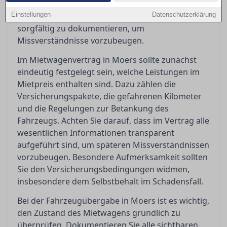
Kosten haben. Zudem ist es unerlässlich, bei
Einstellungen
Fahrzeugübergabe und -rückgabe den Zustand
Datenschutzerklärung
sorgfältig zu dokumentieren, um
Missverständnisse vorzubeugen.
Im Mietwagenvertrag in Moers sollte zunächst
eindeutig festgelegt sein, welche Leistungen im
Mietpreis enthalten sind. Dazu zählen die
Versicherungspakete, die gefahrenen Kilometer
und die Regelungen zur Betankung des
Fahrzeugs. Achten Sie darauf, dass im Vertrag alle
wesentlichen Informationen transparent
aufgeführt sind, um späteren Missverständnissen
vorzubeugen. Besondere Aufmerksamkeit sollten
Sie den Versicherungsbedingungen widmen,
insbesondere dem Selbstbehalt im Schadensfall.
Bei der Fahrzeugübergabe in Moers ist es wichtig,
den Zustand des Mietwagens gründlich zu
überprüfen. Dokumentieren Sie alle sichtbaren