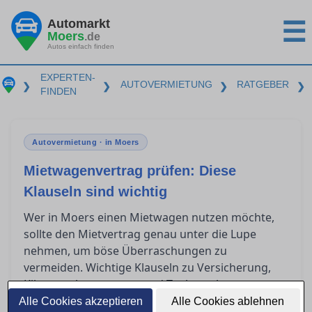
Automarkt
☰
Moers
.de
Autos einfach finden
EXPERTEN-
AUTOVERMIETUNG
RATGEBER
❯
❯
❯
❯
FINDEN
Autovermietung · in Moers
Mietwagenvertrag prüfen: Diese
Klauseln sind wichtig
Wer in Moers einen Mietwagen nutzen möchte,
sollte den Mietvertrag genau unter die Lupe
nehmen, um böse Überraschungen zu
vermeiden. Wichtige Klauseln zu Versicherung,
Kilometerbegrenzung und Tankregelungen
können erheblichen Einfluss auf die endgültigen
Alle Cookies akzeptieren
Alle Cookies ablehnen