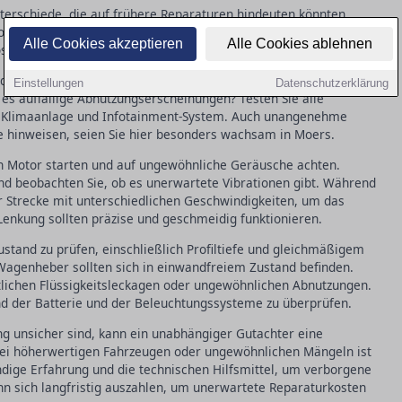
nterschiede, die auf frühere Reparaturen hindeuten könnten.
 Motorhaube und den Kofferraum, um die Mechanik zu überprüfen.
Alle Cookies akzeptieren
Alle Cookies ablehnen
t ist hier oft ein Warnzeichen.
der Sitze und des Armaturenbretts achten. Fühlen sich die
Einstellungen
Datenschutzerklärung
 es auffällige Abnutzungserscheinungen? Testen Sie alle
r, Klimaanlage und Infotainment-System. Auch unangenehme
 hinweisen, seien Sie hier besonders wachsam in Moers.
en Motor starten und auf ungewöhnliche Geräusche achten.
nd beobachten Sie, ob es unerwartete Vibrationen gibt. Während
er Strecke mit unterschiedlichen Geschwindigkeiten, um das
enkung sollten präzise und geschmeidig funktionieren.
Zustand zu prüfen, einschließlich Profiltiefe und gleichmäßigem
Wagenheber sollten sich in einwandfreiem Zustand befinden.
lichen Flüssigkeitsleckagen oder ungewöhnlichen Abnutzungen.
and der Batterie und der Beleuchtungssysteme zu überprüfen.
ng unsicher sind, kann ein unabhängiger Gutachter eine
 bei höherwertigen Fahrzeugen oder ungewöhnlichen Mängeln ist
ndige Erfahrung und die technischen Hilfsmittel, um verborgene
nn sich langfristig auszahlen, um unerwartete Reparaturkosten