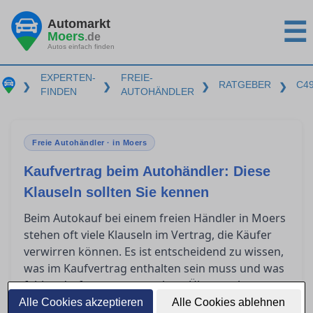
Automarkt
☰
Moers
.de
Autos einfach finden
EXPERTEN-
FREIE-
RATGEBER
C4
❯
❯
❯
❯
FINDEN
AUTOHÄNDLER
Freie Autohändler · in Moers
Kaufvertrag beim Autohändler: Diese
Klauseln sollten Sie kennen
Beim Autokauf bei einem freien Händler in Moers
stehen oft viele Klauseln im Vertrag, die Käufer
verwirren können. Es ist entscheidend zu wissen,
was im Kaufvertrag enthalten sein muss und was
fehlen darf, um unangenehme Überraschungen
zu vermeiden. Dieser Artikel gibt Aufschluss
Alle Cookies akzeptieren
Alle Cookies ablehnen