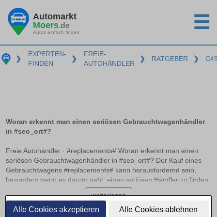
Automarkt
☰
Moers
.de
Autos einfach finden
EXPERTEN-
FREIE-
❯
❯
❯
RATGEBER
❯
C4
FINDEN
AUTOHÄNDLER
Woran erkennt man einen seriösen Gebrauchtwagenhändler
in #seo_ort#?
Freie Autohändler · #replacements# Woran erkennt man einen
seriösen Gebrauchtwagenhändler in #seo_ort#? Der Kauf eines
Gebrauchtwagens #replacements# kann herausfordernd sein,
besonders wenn es darum geht, einen seriösen Händler zu finden.
Professionelle Autohändler zeichnen sich durch bestimmte
weiterlesen
Merkmale aus, die auf einen zuverlässigen Betrieb hinweisen. In
diesem Ratgeber erfahren Sie, worauf Sie achten sollten, welche
Alle Cookies akzeptieren
Alle Cookies ablehnen