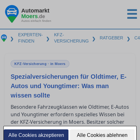
Automarkt
☰
Moers
.de
Autos einfach finden
EXPERTEN-
KFZ-
RATGEBER
C4
❯
❯
❯
❯
FINDEN
VERSICHERUNG
KFZ-Versicherung · in Moers
Spezialversicherungen für Oldtimer, E-
Autos und Youngtimer: Was man
wissen sollte
Besondere Fahrzeugklassen wie Oldtimer, E-Autos
und Youngtimer erfordern spezielles Wissen bei
der KFZ-Versicherung in Moers. Besitzer solcher
Fahrzeuge stehen oft vor der Herausforderung,
Alle Cookies akzeptieren
Alle Cookies ablehnen
die passende Versicherung zu finden, die nicht