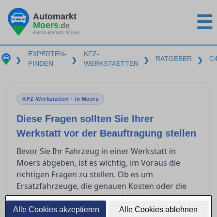
Automarkt
☰
Moers
.de
Autos einfach finden
EXPERTEN-
KFZ-
RATGEBER
C
❯
❯
❯
❯
FINDEN
WERKSTAETTEN
KFZ-Werkstätten · in Moers
Diese Fragen sollten Sie Ihrer
Werkstatt vor der Beauftragung stellen
Bevor Sie Ihr Fahrzeug in einer Werkstatt in
Moers abgeben, ist es wichtig, im Voraus die
richtigen Fragen zu stellen. Ob es um
Ersatzfahrzeuge, die genauen Kosten oder die
Garantieleistungen geht – klären Sie diese
Punkte, um unangenehme Überraschungen zu
Alle Cookies akzeptieren
Alle Cookies ablehnen