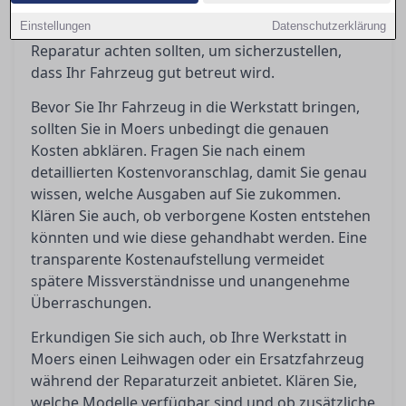
vermeiden. In diesem Ratgeber erfahren Sie,
Einstellungen
worauf Sie vor, während und nach einer
Datenschutzerklärung
Reparatur achten sollten, um sicherzustellen,
dass Ihr Fahrzeug gut betreut wird.
Bevor Sie Ihr Fahrzeug in die Werkstatt bringen,
sollten Sie in Moers unbedingt die genauen
Kosten abklären. Fragen Sie nach einem
detaillierten Kostenvoranschlag, damit Sie genau
wissen, welche Ausgaben auf Sie zukommen.
Klären Sie auch, ob verborgene Kosten entstehen
könnten und wie diese gehandhabt werden. Eine
transparente Kostenaufstellung vermeidet
spätere Missverständnisse und unangenehme
Überraschungen.
Erkundigen Sie sich auch, ob Ihre Werkstatt in
Moers einen Leihwagen oder ein Ersatzfahrzeug
während der Reparaturzeit anbietet. Klären Sie,
welche Modelle verfügbar sind und ob zusätzliche