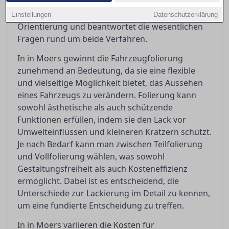
kosten und wann sie gegenüber einer Lackierung
sinnvoller sind. Dieser Artikel bietet eine klare
Einstellungen
Datenschutzerklärung
Orientierung und beantwortet die wesentlichen
Fragen rund um beide Verfahren.
In in Moers gewinnt die Fahrzeugfolierung
zunehmend an Bedeutung, da sie eine flexible
und vielseitige Möglichkeit bietet, das Aussehen
eines Fahrzeugs zu verändern. Folierung kann
sowohl ästhetische als auch schützende
Funktionen erfüllen, indem sie den Lack vor
Umwelteinflüssen und kleineren Kratzern schützt.
Je nach Bedarf kann man zwischen Teilfolierung
und Vollfolierung wählen, was sowohl
Gestaltungsfreiheit als auch Kosteneffizienz
ermöglicht. Dabei ist es entscheidend, die
Unterschiede zur Lackierung im Detail zu kennen,
um eine fundierte Entscheidung zu treffen.
In in Moers variieren die Kosten für