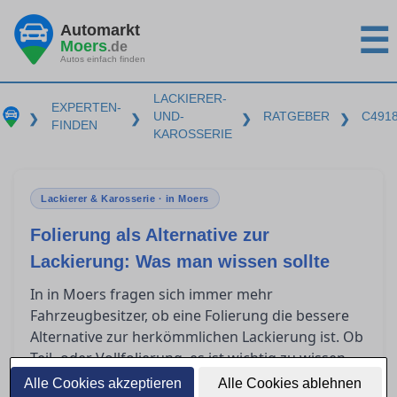
Automarkt
☰
Moers
.de
Autos einfach finden
LACKIERER-
EXPERTEN-
UND-
RATGEBER
C491
❯
❯
❯
❯
FINDEN
KAROSSERIE
Lackierer & Karosserie · in Moers
Folierung als Alternative zur
Lackierung: Was man wissen sollte
In in Moers fragen sich immer mehr
Fahrzeugbesitzer, ob eine Folierung die bessere
Alternative zur herkömmlichen Lackierung ist. Ob
Teil- oder Vollfolierung, es ist wichtig zu wissen,
was diese Techniken leisten können, was sie
Alle Cookies akzeptieren
Alle Cookies ablehnen