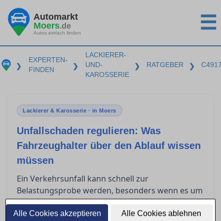
Automarkt
☰
Moers
.de
Autos einfach finden
LACKIERER-
EXPERTEN-
UND-
RATGEBER
C491
❯
❯
❯
❯
FINDEN
KAROSSERIE
Lackierer & Karosserie · in Moers
Unfallschaden regulieren: Was
Fahrzeughalter über den Ablauf wissen
müssen
Ein Verkehrsunfall kann schnell zur
Belastungsprobe werden, besonders wenn es um
die Regulierung des Schadens über die
gegnerische Versicherung geht. Fahrzeughalter
Alle Cookies akzeptieren
Alle Cookies ablehnen