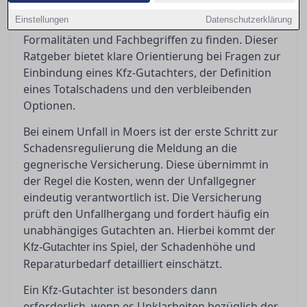
in Moers stehen oft vor der Herausforderung,
Einstellungen
Datenschutzerklärung
den richtigen Weg durch den Dschungel von
Formalitäten und Fachbegriffen zu finden. Dieser
Ratgeber bietet klare Orientierung bei Fragen zur
Einbindung eines Kfz-Gutachters, der Definition
eines Totalschadens und den verbleibenden
Optionen.
Bei einem Unfall in Moers ist der erste Schritt zur
Schadensregulierung die Meldung an die
gegnerische Versicherung. Diese übernimmt in
der Regel die Kosten, wenn der Unfallgegner
eindeutig verantwortlich ist. Die Versicherung
prüft den Unfallhergang und fordert häufig ein
unabhängiges Gutachten an. Hierbei kommt der
ins Spiel, der Schadenhöhe und
Kfz-Gutachter
Reparaturbedarf detailliert einschätzt.
Ein Kfz-Gutachter ist besonders dann
erforderlich, wenn es Unklarheiten bezüglich der