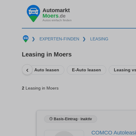
Automarkt
Moers
.de
Autos einfach finden
❯
EXPERTEN-FINDEN
❯
LEASING
Leasing in Moers
‹
Auto leasen
E-Auto leasen
Leasing vs
2
Leasing in Moers
Basis-Eintrag · inaktiv
COMCO Autoleas