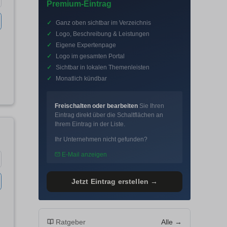
Premium-Eintrag
✓
Ganz oben sichtbar im Verzeichnis
✓
Logo, Beschreibung & Leistungen
✓
Eigene Expertenpage
✓
Logo im gesamten Portal
✓
Sichtbar in lokalen Themenleisten
✓
Monatlich kündbar
Freischalten oder bearbeiten
Sie Ihren
Eintrag direkt über die Schaltflächen an
Ihrem Eintrag in der Liste.
Ihr Unternehmen nicht gefunden?
E-Mail anzeigen
Jetzt Eintrag erstellen →
Ratgeber
Alle →