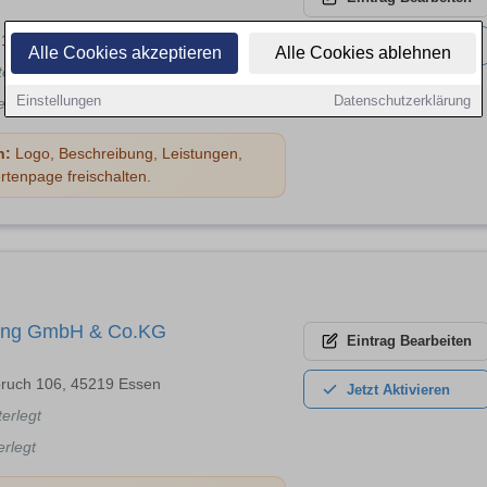
. 110a, 40591 Düsseldorf
Jetzt
Aktivieren
Alle Cookies akzeptieren
Alle Cookies ablehnen
terlegt
Einstellungen
Datenschutzerklärung
erlegt
n:
Logo, Beschreibung, Leistungen,
rtenpage freischalten.
ing GmbH & Co.KG
Eintrag
Bearbeiten
bruch 106, 45219 Essen
Jetzt
Aktivieren
terlegt
erlegt