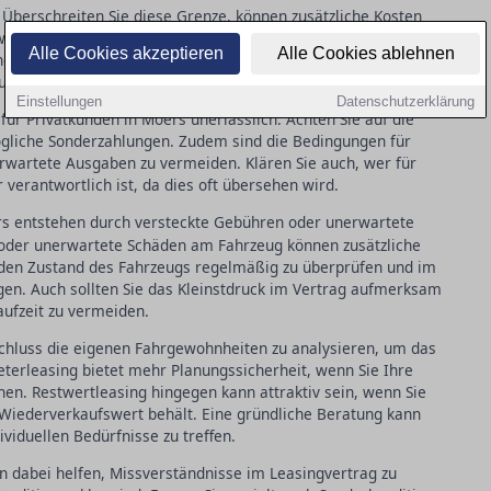
. Überschreiten Sie diese Grenze, können zusätzliche Kosten
wird der voraussichtliche Wert des Fahrzeugs am Ende der
Alle Cookies akzeptieren
Alle Cookies ablehnen
nehmer das Risiko, sollte der tatsächliche Restwert niedriger
ungen führen kann.
Einstellungen
Datenschutzerklärung
 für Privatkunden in Moers unerlässlich. Achten Sie auf die
ögliche Sonderzahlungen. Zudem sind die Bedingungen für
wartete Ausgaben zu vermeiden. Klären Sie auch, wer für
erantwortlich ist, da dies oft übersehen wird.
s entstehen durch versteckte Gebühren oder unerwartete
oder unerwartete Schäden am Fahrzeug können zusätzliche
, den Zustand des Fahrzeugs regelmäßig zu überprüfen und im
gen. Auch sollten Sie das Kleinstdruck im Vertrag aufmerksam
ufzeit zu vermeiden.
bschluss die eigenen Fahrgewohnheiten zu analysieren, um das
terleasing bietet mehr Planungssicherheit, wenn Sie Ihre
nen. Restwertleasing hingegen kann attraktiv sein, wenn Sie
Wiederverkaufswert behält. Eine gründliche Beratung kann
ividuellen Bedürfnisse zu treffen.
n dabei helfen, Missverständnisse im Leasingvertrag zu