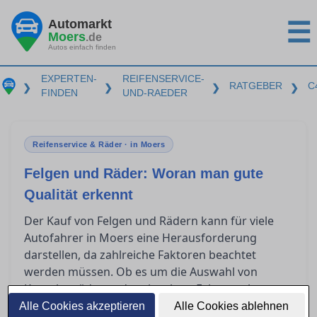
Automarkt
☰
Moers
.de
Autos einfach finden
EXPERTEN-
REIFENSERVICE-
RATGEBER
C
❯
❯
❯
❯
FINDEN
UND-RAEDER
Reifenservice & Räder · in Moers
Felgen und Räder: Woran man gute
Qualität erkennt
Der Kauf von Felgen und Rädern kann für viele
Autofahrer in Moers eine Herausforderung
darstellen, da zahlreiche Faktoren beachtet
werden müssen. Ob es um die Auswahl von
Kompletträdern oder einzelnen Felgen geht,
Fachwissen über die Qualitätsmerkmale und
Alle Cookies akzeptieren
Alle Cookies ablehnen