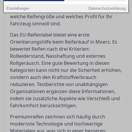
die Entscheidung erschweren. In diesem
Einstellungen
Ratgeber bieten wir Orientierung und zeigen,
Datenschutzerklärung
welche Reifengröße und welches Profil für Ihr
Fahrzeug sinnvoll sind.
Das EU-Reifenlabel bietet eine erste
Orientierungshilfe beim Reifenkauf in Moers. Es
bewertet Reifen nach drei Kriterien:
Rollwiderstand, Nasshaftung und externes
Rollgeräusch. Eine gute Bewertung in diesen
Kategorien kann nicht nur die Sicherheit erhöhen,
sondern auch den Kraftstoffverbrauch
reduzieren. Testberichte von unabhängigen
Organisationen ergänzen diese Informationen,
indem sie zusätzliche Aspekte wie Verschleiß und
Fahrkomfort berücksichtigen.
Premiumreifen zeichnen sich häufig durch
modernste Technologie und hochwertige
Materialien aus, was sich in einer besseren