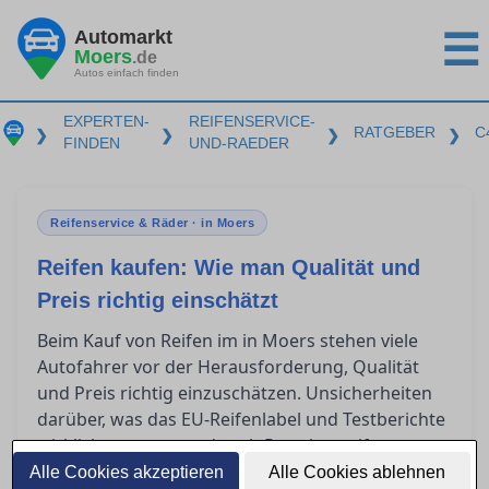
Automarkt
☰
Moers
.de
Autos einfach finden
EXPERTEN-
REIFENSERVICE-
RATGEBER
C
❯
❯
❯
❯
FINDEN
UND-RAEDER
Reifenservice & Räder · in Moers
Reifen kaufen: Wie man Qualität und
Preis richtig einschätzt
Beim Kauf von Reifen im in Moers stehen viele
Autofahrer vor der Herausforderung, Qualität
und Preis richtig einzuschätzen. Unsicherheiten
darüber, was das EU-Reifenlabel und Testberichte
wirklich aussagen, oder ob Premiumreifen
tatsächlich besser als Budgetreifen sind, können
Alle Cookies akzeptieren
Alle Cookies ablehnen