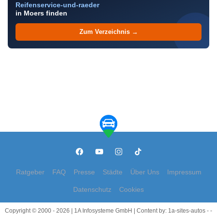
Reifenservice-und-raeder
in Moers finden
Zum Verzeichnis →
Ratgeber
FAQ
Presse
Städte
Über Uns
Impressum
Datenschutz
Cookies
Copyright © 2000 - 2026 | 1A Infosysteme GmbH | Content by: 1a-sites-autos - -