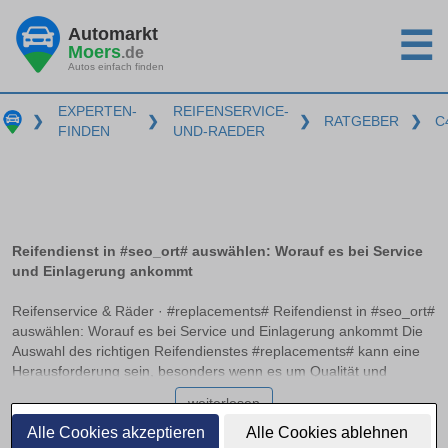
Automarkt
☰
Moers
.de
Autos einfach finden
EXPERTEN-
REIFENSERVICE-
❯
❯
❯
RATGEBER
❯
C
FINDEN
UND-RAEDER
Reifendienst in #seo_ort# auswählen: Worauf es bei Service
und Einlagerung ankommt
Reifenservice & Räder · #replacements# Reifendienst in #seo_ort#
auswählen: Worauf es bei Service und Einlagerung ankommt Die
Auswahl des richtigen Reifendienstes #replacements# kann eine
Herausforderung sein, besonders wenn es um Qualität und
Zuverlässigkeit geht. Ein professioneller Service sollte nicht nur
weiterlesen
beim Auswuchten und Montieren der Reifen Expertise bieten,
sondern auch optimale Bedingungen zur Einlagerung bereitstellen.
Alle Cookies akzeptieren
Alle Cookies ablehnen