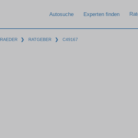
Rat
Autosuche
Experten finden
-RAEDER
❯
RATGEBER
❯
C49167