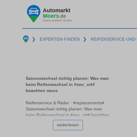
Automarkt
Moers
.de
Autos einfach finden
❯
EXPERTEN-FINDEN
❯
REIFENSERVICE-UND
Saisonwechsel richtig planen: Was man
beim Reifenwechsel in #seo_ort#
beachten muss
Reifenservice & Räder · #replacements#
Saisonwechsel richtig planen: Was man
beim Reifenwechsel in #seo_ort# beachten
muss Der Wechsel der Jahreszeiten bringt
weiterlesen
für Autofahrer #replacements# spezielle
Herausforderungen mit sich, besonders